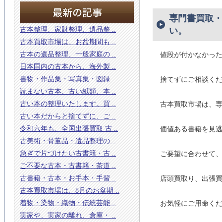
専門書買取
古本整理、家財整理、遺品整 ..
い。
古本買取市場は、お盆期間も ..
古本の遺品整理、一般家庭の ..
値段が付かなかっ
日本国内の古本から、海外製 ..
書物・作品集・写真集・図録 ..
捨てずにご相談く
読まない古本、古い紙類、本 ..
古い本の整理いたします。買 ..
古本買取市場は、
古い本だからと捨てずに、ご ..
令和六年も、全国出張買取 古 ..
価値ある書籍を見
古美術・骨董品・遺品整理の ..
急ぎで片づけたい古書籍・古 ..
ご要望に合わせて
ご不要な古本・古書籍・茶道 ..
古書籍・古本・お手本・手習 ..
店頭買取り、出張
古本買取市場は、8月のお盆期 ..
着物・染物・織物・伝統芸能 ..
お気軽にご用命く
実家や、実家の離れ、倉庫・ ..