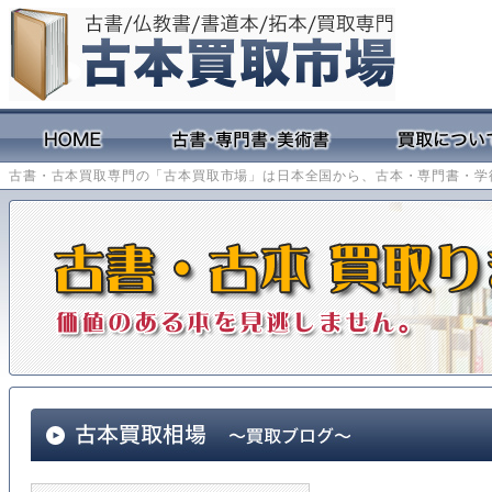
古書・古本買取専門の「古本買取市場」は日本全国から、古本・専門書・学