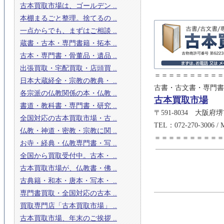
古本買取市場は、ゴールデン ..
本棚まるごと整理。捨てるの ..
一点からでも、まずはご相談 ..
蔵書・古本・専門書籍・拓本 ..
古本・専門書・骨董品・遺品 ..
出張買取・宅配買取・店頭買 ..
＝＝＝＝＝＝＝＝＝＝
日本大蔵経全・宗教の教典・ ..
古書・古文書・専門書
各宗派の仏教関係の本・仏教 ..
古本買取市場
書道・教科書・専門書・研究 ..
〒591-8034 大阪府
全国対応の古本買取市場・古 ..
TEL：072-270-3006 /
仏教・神道・密教・宗教に関 ..
＝＝＝＝＝＝＝＝＝＝
お寺・経典・仏教専門書・写 ..
全国から買取受付中。古本・ ..
古本買取市場が、仏教書・佛 ..
古典籍・和本・唐本・写本・ ..
専門書買取・全国対応の古本 ..
買取専門店「古本買取市場」 ..
古本買取市場、年末のご挨拶 ..